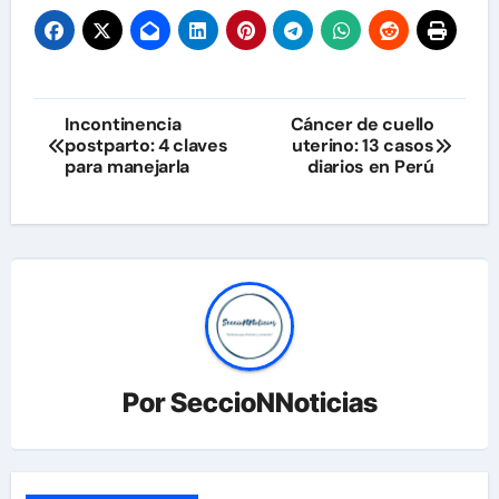
Navegación
Incontinencia
Cáncer de cuello
postparto: 4 claves
uterino: 13 casos
de
para manejarla
diarios en Perú
entradas
Por
SeccioNNoticias