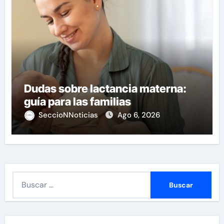
Dudas sobre lactancia materna:
guía para las familias
SeccioNNoticias
Ago 6, 2026
B
u
s
c