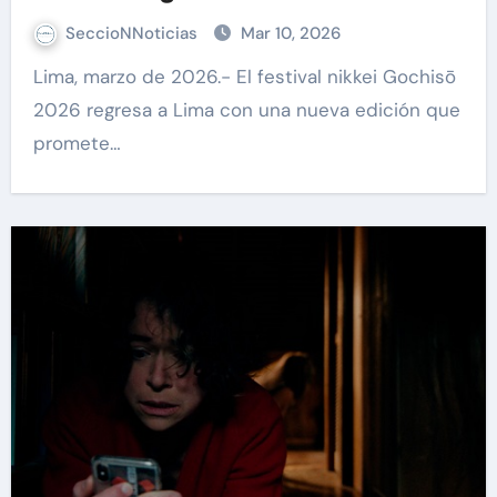
SeccioNNoticias
Mar 10, 2026
Lima, marzo de 2026.- El festival nikkei Gochisō
2026 regresa a Lima con una nueva edición que
promete…