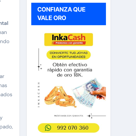
s
CONFIANZA QUE
VALE ORO
ntal
nan
ando
ar
inas
eñados
y
ipado,