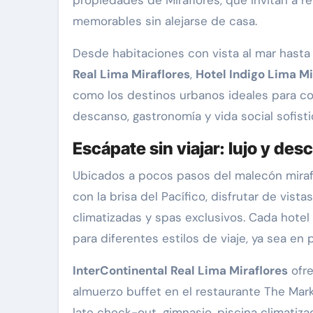
propiedades de Miraflores, que invitan a rel
memorables sin alejarse de casa.
Desde habitaciones con vista al mar hasta 
Real Lima Miraflores
,
Hotel Indigo Lima Mi
como los destinos urbanos ideales para c
descanso, gastronomía y vida social sofisti
Escápate sin viajar: lujo y de
Ubicados a pocos pasos del malecón miraf
con la brisa del Pacífico, disfrutar de vista
climatizadas y spas exclusivos. Cada hotel
para diferentes estilos de viaje, ya sea en p
InterContinental Real Lima Miraflores
ofre
almuerzo buffet en el restaurante The Mark
late check-out, gimnasio, piscina climati