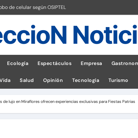
robo de celular según OSIPTEL
a: guía para las familias
ccioN Notic
stal: ¡Descarga la app de Meridianbet y gana una jugada gratis 
 inspirado en la fuerza de un volcán
entrega 1,600 equipos educativos
Ecología
Espectáculos
Empresa
Gastronom
ogía impulsa la salud materna
 Vida
Salud
Opinión
Tecnología
Turismo
las por ignorar distancias de seguridad
llega al Perú en Toulouse Lautrec
 de lujo en Miraflores ofrecen experiencias exclusivas para Fiestas Patrias
emisiones de GEI en sus operaciones