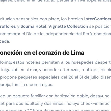
ajarse, celebrar la identidad peruana y vivir experiencia
rituales sensoriales con pisco, los hoteles
InterContine
raflores
y
Souma Hotel, Vignette Collection
se posicio
onmemorar el Día de la Independencia del Perú, combin
cada.
sconexión en el corazón de Lima
lorino, estos hoteles permiten a los huéspedes despert
s inigualables al mar, y acceder a terrazas, rooftops, pisc
 propone paquetes especiales del 26 al 31 de julio, dis
areja, familia o con amigos.
ce un paquete familiar con habitación doble, desayuno 
et para dos adultos y dos niños. Incluye check-in antic
zada, parqueo y 20% de descuento en spa y restaurantes.