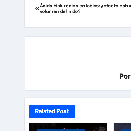
Navegación
Ácido hialurónico en labios: ¿efecto natur
volumen definido?
de
entradas
Po
Related Post