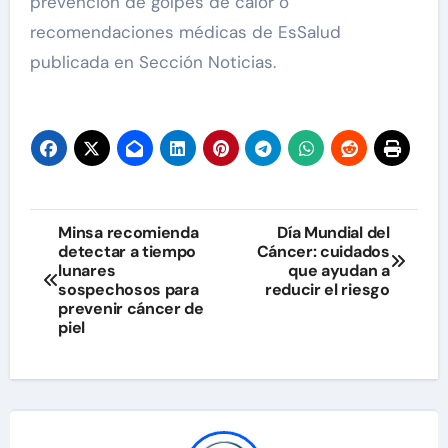
prevención de golpes de calor o
recomendaciones médicas de EsSalud
publicada en Sección Noticias.
Navegación
Minsa recomienda
Día Mundial del
detectar a tiempo
Cáncer: cuidados
de
lunares
que ayudan a
sospechosos para
reducir el riesgo
entradas
prevenir cáncer de
piel