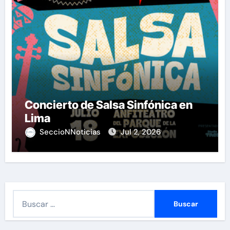
Concierto de Salsa Sinfónica en
Lima
SeccioNNoticias
Jul 2, 2026
B
u
s