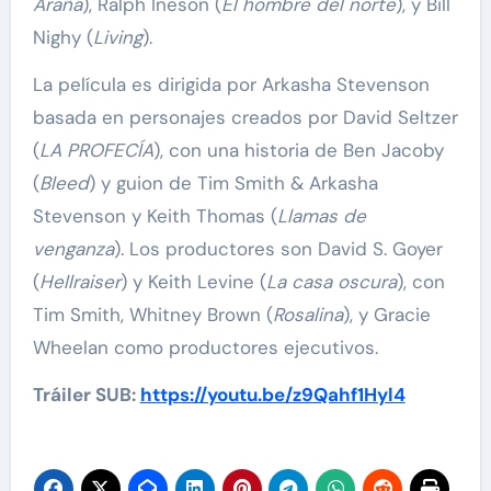
Araña
), Ralph Ineson (
El hombre del norte
), y Bill
Nighy (
Living
).
La película es dirigida por Arkasha Stevenson
basada en personajes creados por David Seltzer
(
LA PROFECÍA
), con una historia de Ben Jacoby
(
Bleed
) y guion de Tim Smith & Arkasha
Stevenson y Keith Thomas (
Llamas de
venganza
). Los productores son David S. Goyer
(
Hellraiser
) y Keith Levine (
La casa oscura
), con
Tim Smith, Whitney Brown (
Rosalina
), y Gracie
Wheelan como productores ejecutivos.
Tráiler SUB:
https://youtu.be/z9Qahf1Hyl4