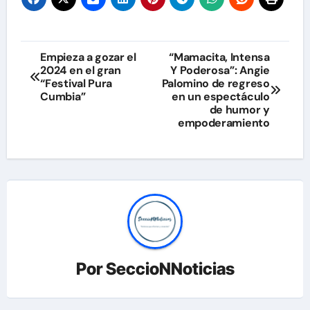
Navegación
Empieza a gozar el
“Mamacita, Intensa
2024 en el gran
Y Poderosa”: Angie
de
“Festival Pura
Palomino de regreso
Cumbia”
en un espectáculo
entradas
de humor y
empoderamiento
Por
SeccioNNoticias