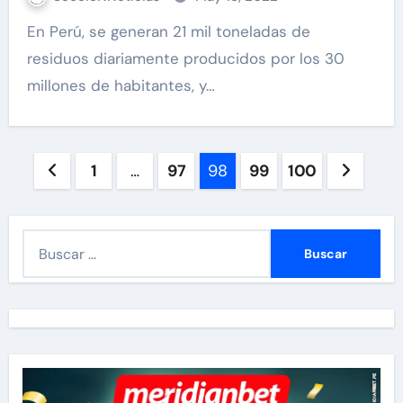
En Perú, se generan 21 mil toneladas de
residuos diariamente producidos por los 30
millones de habitantes, y…
Paginación
1
…
97
98
99
100
de
entradas
B
u
s
c
a
r
: