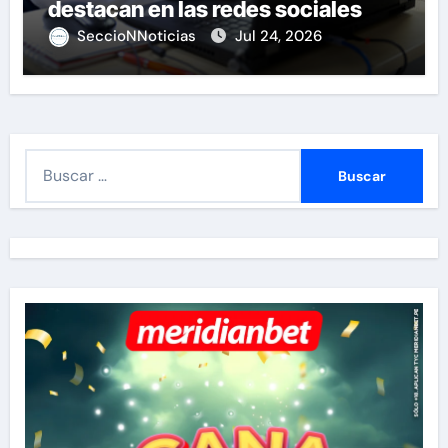
destacan en las redes sociales
SeccioNNoticias
Jul 24, 2026
B
u
s
c
a
r
: