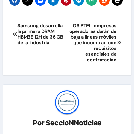
Navegación
Samsung desarrolla
OSIPTEL: empresas
la primera DRAM
operadoras darán de
de
HBM3E 12H de 36 GB
baja a líneas móviles
de la industria
que incumplan con
entradas
requisitos
esenciales de
contratación
Por
SeccioNNoticias