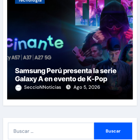
Tecnología
Samsung Perú presenta la serie
Galaxy A en evento de K-Pop
SeccioNNoticias
Ago 5, 2026
B
u