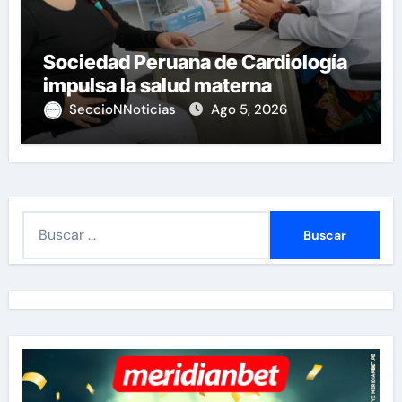
Sociedad Peruana de Cardiología
impulsa la salud materna
SeccioNNoticias
Ago 5, 2026
B
u
s
c
a
r
: