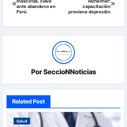
mascotas, clave
Alzheimer:
de
ante abandono en
capacitación
Perú
previene depresión
entradas
Por
SeccioNNoticias
Related Post
Salud