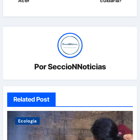
Acer
cuidarla?
entradas
Por
SeccioNNoticias
Related Post
Ecología