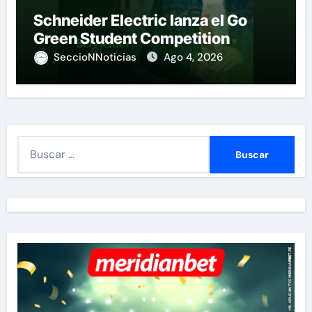
Schneider Electric lanza el Go
Green Student Competition
SeccioNNoticias
Ago 4, 2026
B
u
s
c
a
r
: