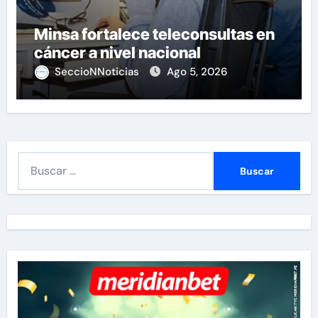
Minsa fortalece teleconsultas en
cáncer a nivel nacional
SeccioNNoticias
Ago 5, 2026
B
u
s
c
a
r
: