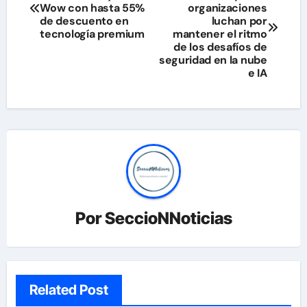
de
Wow con hasta 55%
organizaciones
de descuento en
luchan por
entradas
tecnología premium
mantener el ritmo
de los desafíos de
seguridad en la nube
e IA
Por
SeccioNNoticias
Related Post