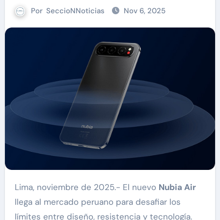
Por
SeccioNNoticias
Nov 6, 2025
Lima, noviembre de 2025.- El nuevo
Nubia Air
llega al mercado peruano para desafiar los
límites entre diseño, resistencia y tecnología.