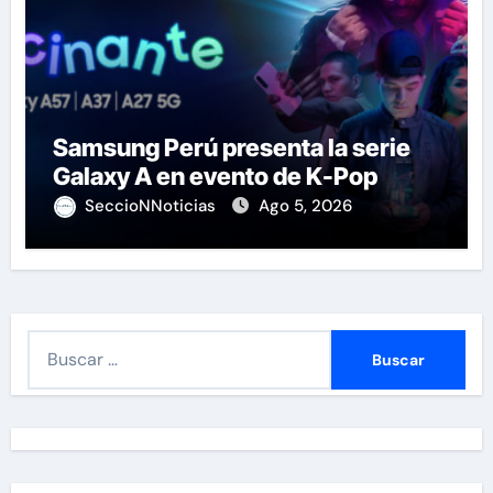
Samsung Perú presenta la serie
Galaxy A en evento de K-Pop
SeccioNNoticias
Ago 5, 2026
B
u
s
c
a