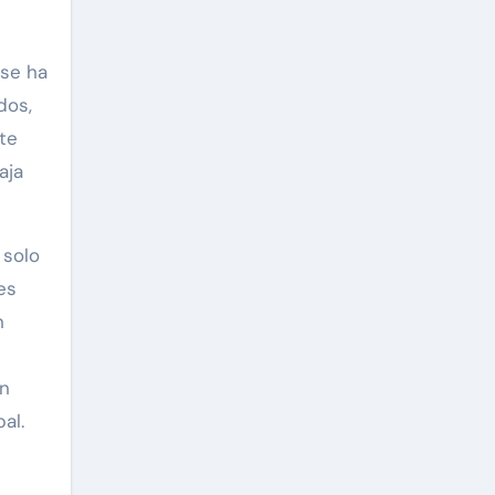
 se ha
dos,
te
aja
solo
es
n
ón
al.