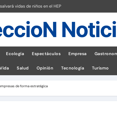
salvará vidas de niños en el HEP
l Perú
ccioN Notic
esas en Latam
 con leña
ncer de hígado
Ecología
Espectáculos
Empresa
Gastronom
emisiones de GEI en sus operaciones
 Vida
Salud
Opinión
Tecnología
Turismo
robo de celular según OSIPTEL
a: guía para las familias
empresas de forma estratégica
tistas peruanos del IPD