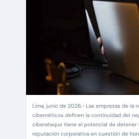
Lima, junio de 2026.- Las empresas de la región enfrentan un escenario crítico donde los ataques
cibernéticos definen la continuidad del neg
ciberataque tiene el potencial de detener o
reputación corporativa en cuestión de hora