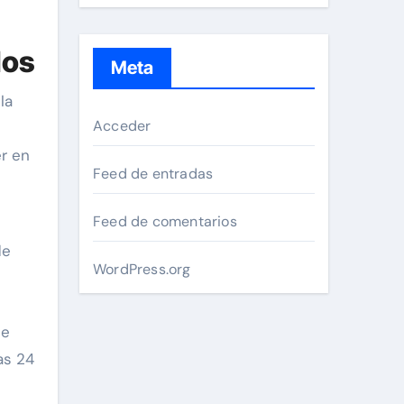
dos
Meta
la
Acceder
r en
Feed de entradas
Feed de comentarios
de
WordPress.org
ue
as 24