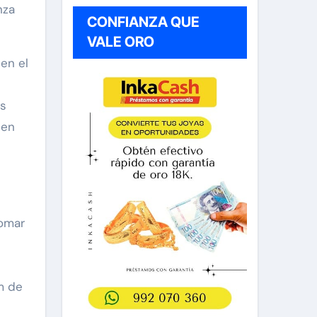
nza
CONFIANZA QUE
VALE ORO
en el
os
 en
tomar
m de