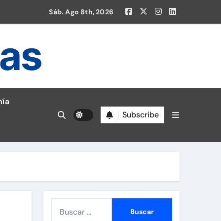
Sáb. Ago 8th, 2026
ias
ía
Subscribe
B
u