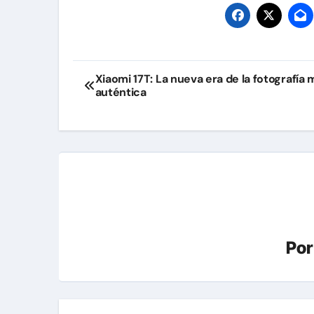
Navegación
Xiaomi 17T: La nueva era de la fotografía 
auténtica
de
entradas
Po