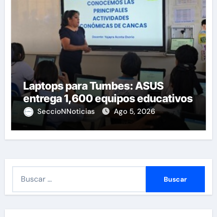
Laptops para Tumbes: ASUS
entrega 1,600 equipos educativos
SeccioNNoticias
Ago 5, 2026
B
u
s
c