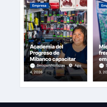
Empresa
Em
Academia del
Mie
Progreso de
fre
Mibanco capacitará
em
a emprendedores
el 
SeccioNNoticias
Ago
4, 2026
3, 2