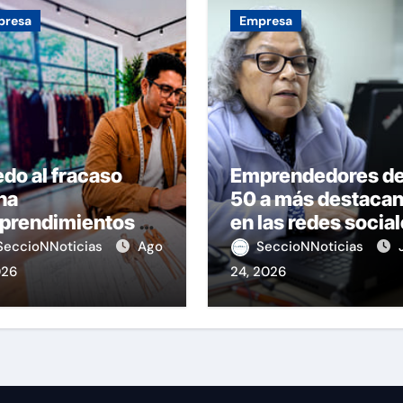
presa
Empresa
do al fracaso
Emprendedores d
na
50 a más destaca
prendimientos en
en las redes socia
Perú
SeccioNNoticias
Ago
SeccioNNoticias
026
24, 2026