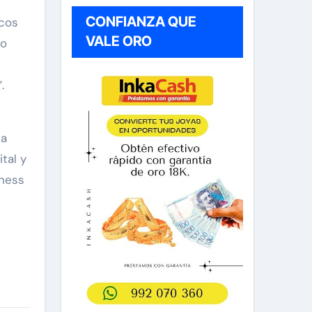
CONFIANZA QUE
rcos
VALE ORO
no
.
la
tal y
iness