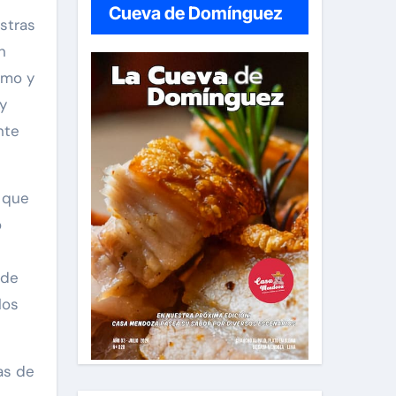
Cueva de Domínguez
stras
n
tmo y
 y
nte
 que
o
 de
los
as de