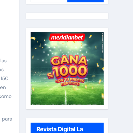
s
c
a
r
:
os.
 150
 en
 como
 para
Revista Digital La