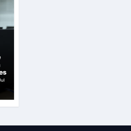
e
n
les
Jul