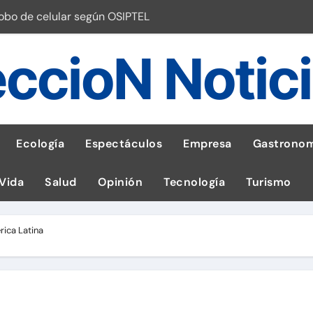
robo de celular según OSIPTEL
a: guía para las familias
ccioN Notic
stal: ¡Descarga la app de Meridianbet y gana una jugada gratis 
 inspirado en la fuerza de un volcán
entrega 1,600 equipos educativos
Ecología
Espectáculos
Empresa
Gastronom
ogía impulsa la salud materna
 Vida
Salud
Opinión
Tecnología
Turismo
las por ignorar distancias de seguridad
llega al Perú en Toulouse Lautrec
ica Latina
emisiones de GEI en sus operaciones