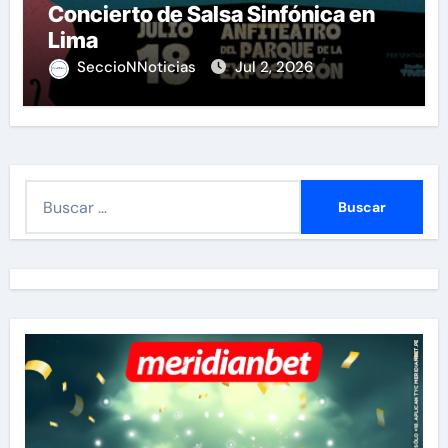
Concierto de Salsa Sinfónica en
Lima
SeccioNNoticias
Jul 2, 2026
B
u
s
c
a
r
: