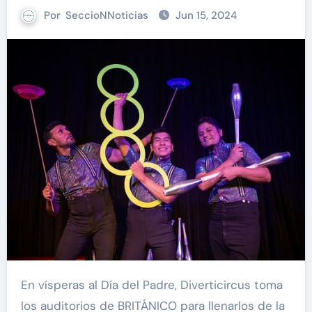
Por
SeccioNNoticias
Jun 15, 2024
En vísperas al Día del Padre, Diverticircus toma
los auditorios de BRITÁNICO para llenarlos de la