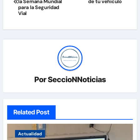
de
la Semana Mundial
de tu vehículo
para la Seguridad
entradas
Vial
Por
SeccioNNoticias
Related Post
Actualidad