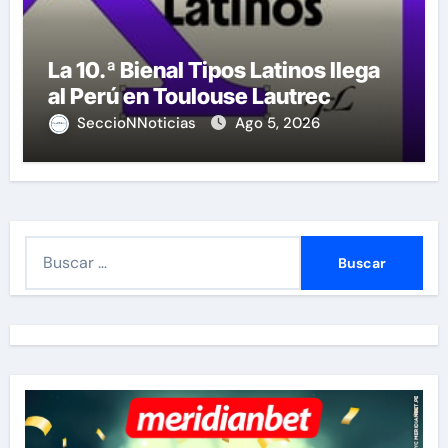
La 10.ª Bienal Tipos Latinos llega
al Perú en Toulouse Lautrec
SeccioNNoticias
Ago 5, 2026
B
u
s
c
a
r
: