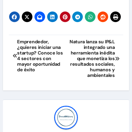
Navegación
Emprendedor,
Natura lanza su IP&L
¿quieres iniciar una
integrado una
de
startup? Conoce los
herramienta inédita
4 sectores con
que monetiza los
entradas
mayor oportunidad
resultados sociales,
de éxito
humanos y
ambientales