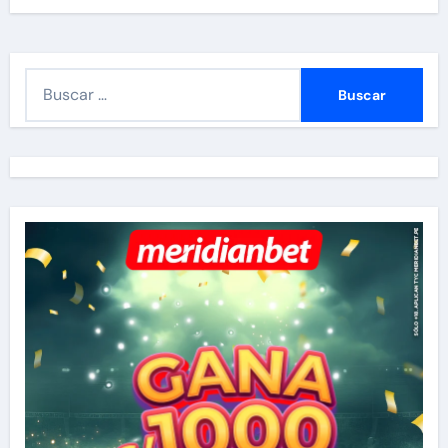
B
u
s
c
a
r
: