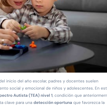
ento social y emocional de niños y adolescentes. En es
pectro Autista (TEA) nivel 1
, condición que anteriormen
ta clave para una
detección oportuna
que favorezca la