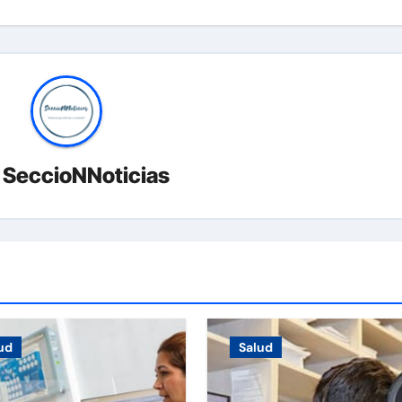
r
SeccioNNoticias
ud
Salud