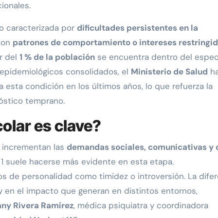
ionales.
lo caracterizada por
dificultades persistentes en la
 con
patrones de comportamiento o intereses restringi
r del
1 % de la población
se encuentra dentro del espec
s epidemiológicos consolidados, el
Ministerio de Salud
h
 esta condición en los últimos años, lo que refuerza la
nóstico temprano.
olar es clave?
e incrementan las
demandas sociales, comunicativas y 
vel 1 suele hacerse más evidente en esta etapa.
os de personalidad como timidez o introversión. La dife
 y en el impacto que generan en distintos entornos,
any Rivera Ramírez
, médica psiquiatra y coordinadora