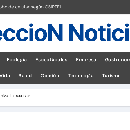
robo de celular según OSIPTEL
a: guía para las familias
ccioN Notic
stal: ¡Descarga la app de Meridianbet y gana una jugada gratis 
 inspirado en la fuerza de un volcán
entrega 1,600 equipos educativos
Ecología
Espectáculos
Empresa
Gastronom
ogía impulsa la salud materna
 Vida
Salud
Opinión
Tecnología
Turismo
las por ignorar distancias de seguridad
llega al Perú en Toulouse Lautrec
 nivel 1 a observar
emisiones de GEI en sus operaciones