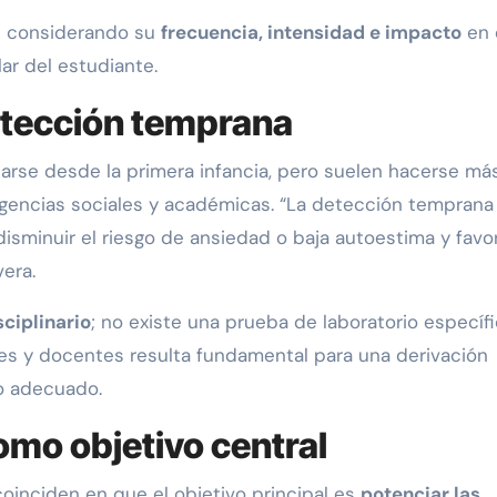
e considerando su
frecuencia, intensidad e impacto
en 
ar del estudiante.
etección temprana
rse desde la primera infancia, pero suelen hacerse má
igencias sociales y académicas. “La detección temprana
 disminuir el riesgo de ansiedad o baja autoestima y favo
era.
sciplinario
; no existe una prueba de laboratorio específi
s y docentes resulta fundamental para una derivación
o adecuado.
omo objetivo central
 coinciden en que el objetivo principal es
potenciar las