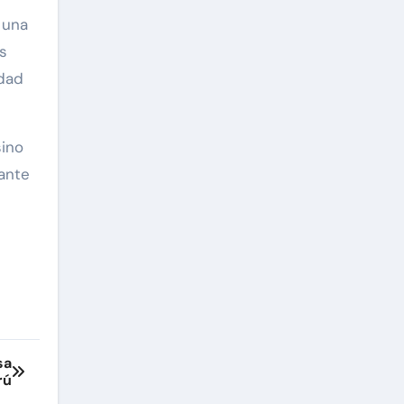
 una
os
idad
sino
ante
sa
rú