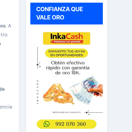
CONFIANZA QUE
VALE ORO
dos
. A
tro.
a
de
rencia