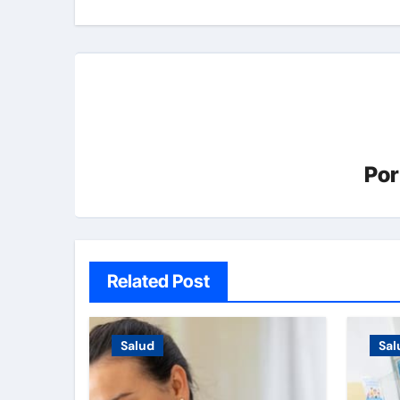
entradas
Po
Related Post
Salud
Sal