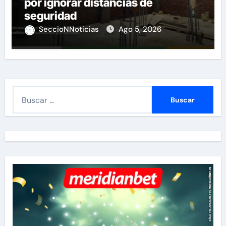
por ignorar distancias de
seguridad
SeccioNNoticias
Ago 5, 2026
B
u
s
c
a
r
: