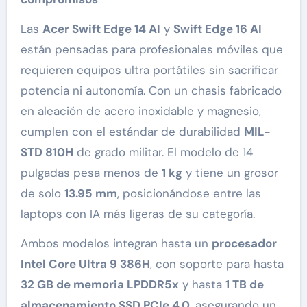
Las
Acer Swift Edge 14 AI
y
Swift Edge 16 AI
están pensadas para profesionales móviles que
requieren equipos ultra portátiles sin sacrificar
potencia ni autonomía. Con un chasis fabricado
en aleación de acero inoxidable y magnesio,
cumplen con el estándar de durabilidad
MIL-
STD 810H
de grado militar. El modelo de 14
pulgadas pesa menos de
1 kg
y tiene un grosor
de solo
13.95 mm
, posicionándose entre las
laptops con IA más ligeras de su categoría.
Ambos modelos integran hasta un
procesador
Intel Core Ultra 9 386H
, con soporte para hasta
32 GB de memoria LPDDR5x
y hasta
1 TB de
almacenamiento SSD PCIe 4.0
, asegurando un