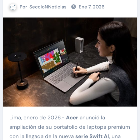
Por
SeccioNNoticias
Ene 7, 2026
Lima, enero de 2026.-
Acer
anunció la
ampliación de su portafolio de laptops premium
con la llegada de la nueva
serie Swift AI
, una