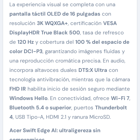
La experiencia visual se completa con una
pantalla táctil OLED de 16 pulgadas
con
resolución
3K WQXGA+
, certificación
VESA
DisplayHDR True Black 500
, tasa de refresco
de
120 Hz
y cobertura del
100 % del espacio de
color DCI-P3
, garantizando imágenes fluidas y
una reproducción cromática precisa. En audio,
incorpora altavoces duales
DTS:X Ultra
con
tecnología antivibración, mientras que la cámara
FHD IR
habilita inicio de sesión seguro mediante
Windows Hello
. En conectividad, ofrece
Wi-Fi 7
,
Bluetooth 5.4 o superior
, puertos
Thunderbolt
4
, USB Tipo-A, HDMI 2.1 y ranura MicroSD.
Acer Swift Edge AI: ultraligereza sin
compromisos