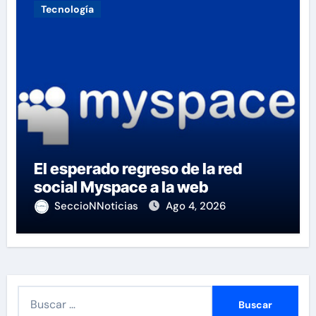
Tecnología
El esperado regreso de la red
social Myspace a la web
SeccioNNoticias
Ago 4, 2026
B
u