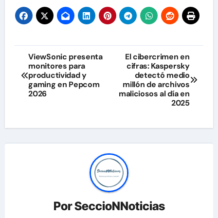
Navegación
ViewSonic presenta
El cibercrimen en
monitores para
cifras: Kaspersky
de
productividad y
detectó medio
gaming en Pepcom
millón de archivos
entradas
2026
maliciosos al día en
2025
Por
SeccioNNoticias