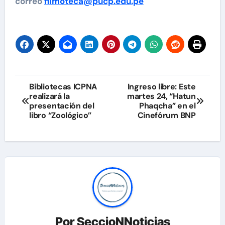
correo
filmoteca@pucp.edu.pe
Navegación
Bibliotecas ICPNA
Ingreso libre: Este
realizará la
martes 24, “Hatun
de
presentación del
Phaqcha” en el
libro “Zoológico”
Cinefórum BNP
entradas
Por
SeccioNNoticias